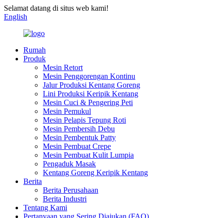
Selamat datang di situs web kami!
English
Rumah
Produk
Mesin Retort
Mesin Penggorengan Kontinu
Jalur Produksi Kentang Goreng
Lini Produksi Keripik Kentang
Mesin Cuci & Pengering Peti
Mesin Pemukul
Mesin Pelapis Tepung Roti
Mesin Pembersih Debu
Mesin Pembentuk Patty
Mesin Pembuat Crepe
Mesin Pembuat Kulit Lumpia
Pengaduk Masak
Kentang Goreng Keripik Kentang
Berita
Berita Perusahaan
Berita Industri
Tentang Kami
Pertanyaan yang Sering Diajukan (FAQ)