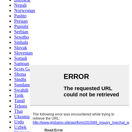
Nepali
Norwegian
Pashto
Persian
Punjabi
Serbian
Sesotho
Sinhala
Slovak
Slovenian
Somali
Samoan
Scots Gaelic
Shona
Sindhi
Sundanese
Swahili
Tajik
Tamil
Telugu
Thai
Ukrainian
Urdu
Uzbek