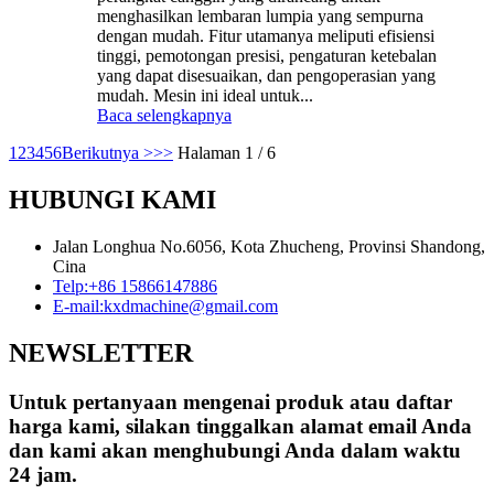
menghasilkan lembaran lumpia yang sempurna
dengan mudah. ​​Fitur utamanya meliputi efisiensi
tinggi, pemotongan presisi, pengaturan ketebalan
yang dapat disesuaikan, dan pengoperasian yang
mudah. ​​Mesin ini ideal untuk...
Baca selengkapnya
1
2
3
4
5
6
Berikutnya >
>>
Halaman 1 / 6
HUBUNGI KAMI
Jalan Longhua No.6056, Kota Zhucheng, Provinsi Shandong,
Cina
Telp:
+86 15866147886
E-mail:
kxdmachine@gmail.com
NEWSLETTER
Untuk pertanyaan mengenai produk atau daftar
harga kami, silakan tinggalkan alamat email Anda
dan kami akan menghubungi Anda dalam waktu
24 jam.