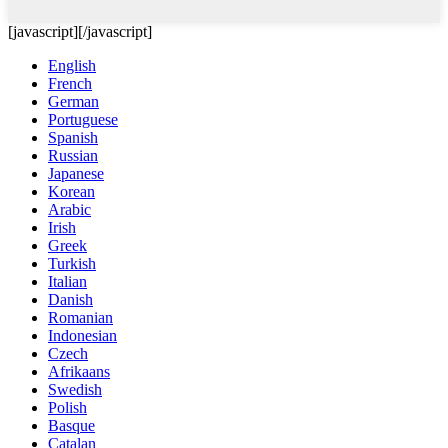
[javascript]
[/javascript]
English
French
German
Portuguese
Spanish
Russian
Japanese
Korean
Arabic
Irish
Greek
Turkish
Italian
Danish
Romanian
Indonesian
Czech
Afrikaans
Swedish
Polish
Basque
Catalan