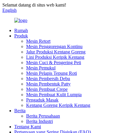
Selamat datang di situs web kami!
English
Rumah
Produk
Mesin Retort
Mesin Penggorengan Kontinu
Jalur Produksi Kentang Goreng
Lini Produksi Keripik Kentang
Mesin Cuci & Pengering Peti
Mesin Pemukul
Mesin Pelapis Tepung Roti
Mesin Pembersih Debu
Mesin Pembentuk Patty
Mesin Pembuat Crepe
Mesin Pembuat Kulit Lumpia
Pengaduk Masak
Kentang Goreng Keripik Kentang
Berita
Berita Perusahaan
Berita Industri
Tentang Kami
Pertanyaan yang Sering Diajukan (FAQ)